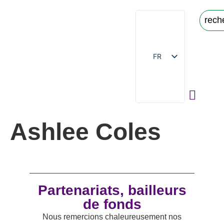
FR
EN
À propos de nous
Portail des e
Aperçus sur les su
Matériel éducatif
Ressources de so
Ashlee Coles
Partenariats, bailleurs
de fonds
Nous remercions chaleureusement nos